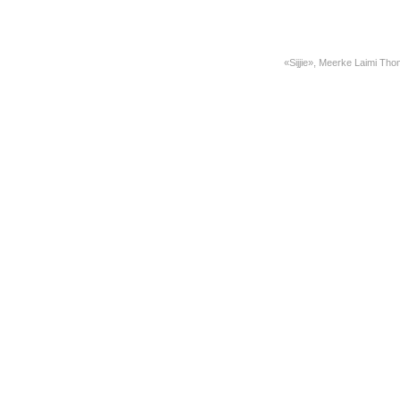
«Sijjie», Meerke Laimi Tho