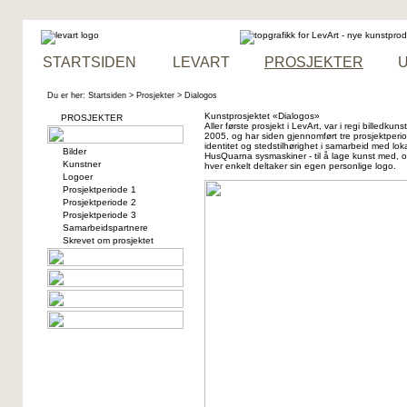
STARTSIDEN
LEVART
PROSJEKTER
U
Du er her:
Startsiden
>
Prosjekter
> Dialogos
Kunstprosjektet «Dialogos»
PROSJEKTER
Aller første prosjekt i LevArt, var i regi billed
2005, og har siden gjennomført tre prosjektper
identitet og stedstilhørighet
i samarbeid med lok
Bilder
HusQuarna sysmaskiner - til å lage kunst med, 
Kunstner
hver enkelt deltaker sin egen personlige logo.
Logoer
Prosjektperiode 1
Prosjektperiode 2
Prosjektperiode 3
Samarbeidspartnere
Skrevet om prosjektet