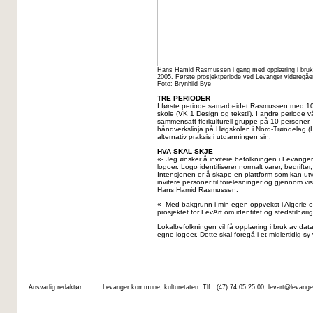
Hans Hamid Rasmussen i gang med opplæring i bruk a
2005. Første prosjektperiode ved Levanger videregåe
Foto: Brynhild Bye
TRE PERIODER
I første periode samarbeidet Rasmussen med 10
skole (VK 1 Design og tekstil). I andre period
sammensatt flerkulturell gruppe på 10 personer. 
håndverkslinja på Høgskolen i Nord-Trøndelag (Hi
alternativ praksis i utdanningen sin.
HVA SKAL SKJE
«- Jeg ønsker å invitere befolkningen i Levanger t
logoer. Logo identifiserer normalt varer, bedrifter
Intensjonen er å skape en plattform som kan utvi
invitere personer til forelesninger og gjennom vis
Hans Hamid Rasmussen.
«- Med bakgrunn i min egen oppvekst i Algerie o
prosjektet for LevArt om identitet og stedstilhør
Lokalbefolkningen vil få opplæring i bruk av data
egne logoer. Dette skal foregå i et midlertidig sy-ve
Ansvarlig redaktør:
Levanger kommune, kulturetaten. Tlf.: (47) 74 05 25 00, levart@leva