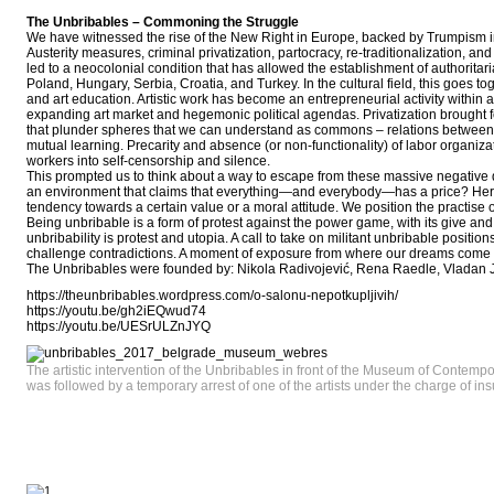
The Unbribables – Commoning the Struggle
We have witnessed the rise of the New Right in Europe, backed by Trumpism in
Austerity measures, criminal privatization, partocracy, re-traditionalization, 
led to a neocolonial condition that has allowed the establishment of authoritar
Poland, Hungary, Serbia, Croatia, and Turkey. In the cultural field, this goes toge
and art education. Artistic work has become an entrepreneurial activity within a
expanding art market and hegemonic political agendas. Privatization brought f
that plunder spheres that we can understand as commons – relations between 
mutual learning. Precarity and absence (or non-functionality) of labor organi
workers into self-censorship and silence.
This prompted us to think about a way to escape from these massive negative d
an environment that claims that everything—and everybody—has a price? Here
tendency towards a certain value or a moral attitude. We position the practise of
Being unbribable is a form of protest against the power game, with its give and 
unbribability is protest and utopia. A call to take on militant unbribable position
challenge contradictions. A moment of exposure from where our dreams come t
The Unbribables were founded by: Nikola Radivojević, Rena Raedle, Vladan 
https://theunbribables.wordpress.com/o-salonu-nepotkupljivih/
https://youtu.be/gh2iEQwud74
https://youtu.be/UESrULZnJYQ
The artistic intervention of the Unbribables in front of the Museum of Contemp
was followed by a temporary arrest of one of the artists under the charge of insul