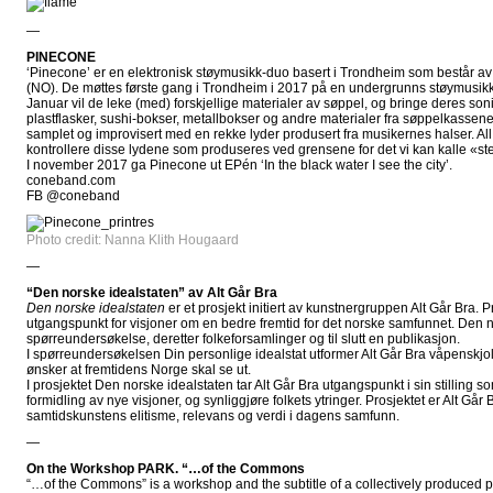
—
PINECONE
‘Pinecone’ er en elektronisk støymusikk-duo basert i Trondheim som består 
(NO). De møttes første gang i Trondheim i 2017 på en undergrunns støymusik
Januar vil de leke (med) forskjellige materialer av søppel, og bringe deres soni
plastflasker, sushi-bokser, metallbokser og andre materialer fra søppelkassene 
samplet og improvisert med en rekke lyder produsert fra musikernes halser. All 
kontrollere disse lydene som produseres ved grensene for det vi kan kalle «s
I november 2017 ga Pinecone ut EPén ‘In the black water I see the city’.
coneband.com
FB @coneband
Photo credit: Nanna Klith Hougaard
—
“Den norske idealstaten” av Alt Går Bra
Den norske idealstaten
er et prosjekt initiert av kunstnergruppen Alt Går Bra. 
utgangspunkt for visjoner om en bedre fremtid for det norske samfunnet. Den no
spørreundersøkelse, deretter folkeforsamlinger og til slutt en publikasjon.
I spørreundersøkelsen Din personlige idealstat utformer Alt Går Bra våpenskjol
ønsker at fremtidens Norge skal se ut.
I prosjektet Den norske idealstaten tar Alt Går Bra utgangspunkt i sin stilling s
formidling av nye visjoner, og synliggjøre folkets ytringer. Prosjektet er Alt Gå
samtidskunstens elitisme, relevans og verdi i dagens samfunn.
—
On the Workshop PARK. “…of the Commons
“…of the Commons” is a workshop and the subtitle of a collectively produced pu