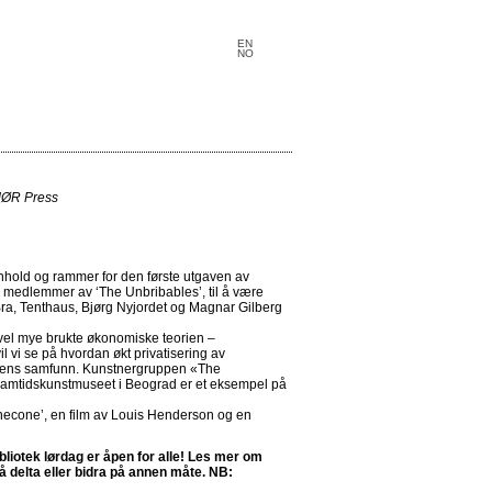
EN
NO
MØR Press
innhold og rammer for den første utgaven av
 medlemmer av ‘The Unbribables’, til å være
ra, Tenthaus, Bjørg Nyjordet og Magnar Gilberg
evel mye brukte økonomiske teorien –
 vi se på hvordan økt privatisering av
 dagens samfunn. Kunstnergruppen «The
r samtidskunstmuseet i Beograd er et eksempel på
inecone’, en film av Louis Henderson og en
liotek lørdag er åpen for alle! Les mer om
å delta eller bidra på annen måte. NB: