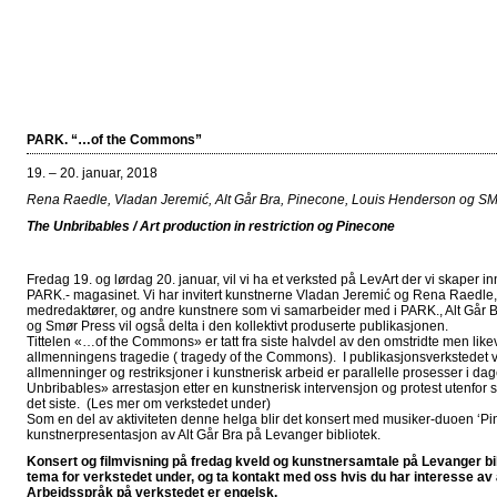
PARK. “…of the Commons”
19. – 20. januar, 2018
Rena Raedle, Vladan Jeremić, Alt Går Bra, Pinecone, Louis Henderson og S
The Unbribables / Art production in restriction og Pinecone
Fredag 19. og lørdag 20. januar, vil vi ha et verksted på LevArt der vi skaper 
PARK.- magasinet. Vi har invitert kunstnerne Vladan Jeremić og Rena Raedle,
medredaktører, og andre kunstnere som vi samarbeider med i PARK., Alt Går B
og Smør Press vil også delta i den kollektivt produserte publikasjonen.
Tittelen «…of the Commons» er tatt fra siste halvdel av den omstridte men lik
allmenningens tragedie ( tragedy of the Commons). I publikasjonsverkstedet vil
allmenninger og restriksjoner i kunstnerisk arbeid er parallelle prosesser i
Unbribables» arrestasjon etter en kunstnerisk intervensjon og protest utenfo
det siste. (Les mer om verkstedet under)
Som en del av aktiviteten denne helga blir det konsert med musiker-duoen ‘P
kunstnerpresentasjon av Alt Går Bra på Levanger bibliotek.
Konsert og filmvisning på fredag kveld og kunstnersamtale på Levanger bib
tema for verkstedet under, og ta kontakt med oss hvis du har interesse av 
Arbeidsspråk på verkstedet er engelsk.