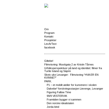
Om
Program
Kontakt
Prosjekter
LevArText
facebook
Giltebe!
Filmvisning: Muségata 2 av Kristin Tårnes
Urfolksperspektiver på land og identitet: filmer fra
Turtle Island og Sápmi
Skeiv uke Levanger: Filmvisning “HVA ER EN
KVINNE?”
PARK.
P1 – et mobilt atelier for kunstnere i skolen
Dalvebe* forskningsstasjon Lievenge, Levanger
Figuring Fallow Time
99/9 VESTERVIK
Framtiden bygger vi sammen
Den norske idealstaten
Jorda bind