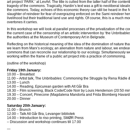
art project ‘PARK.’ at LevArt. The title is culled from the latter half of the con
tragedy of the commons. Tragically, Hardin’s text was a gift to neoliberal ideali
the commons. Today, echoes of this economic theory can still be heard in the
slaughter of reindeer for fear of overgrazing enforced on the Sami reindeer her
livelihood but their traditional land use and rights. Of course, this is a much 
overtones it carries.
In this workshop we will look at parallel processes of the privatization of the c
the current case of the censorship of an artistic intervention by ‘the Unbribable
the authorities at the Museum of Contemporary Art in Belgrade.
Reflecting on the historical meaning of the idea of the domination of nature th
we learn from Marx’s ecology, an alienation from nature and labour, we endea
commons that can reconcile our relationship to our ecology. Simultaneously we
working within the frame of a public art project into a practice of commoning.
(outline of the workshop)
Friday 19th January:
10.00 – Breakfast
11.00 – Artist talk, The Unbribables: Commoning the Struggle by Rena Rädle 
13.00 – Lunch
14.00 – Reading, Epicurean garden with Alt Går Bra
18.30 – Film screening, Black Code/Code Noir by Louis Henderson (20:50 min
19.30 – Concert, Pinecone (Magdalena Mandorla and Frida Blomberg Havard
20.00 – Dinner
Saturday 20th January:
11.00 – Brunch
12.00 – Talk Alt Går Bra, Levanger bibliotek
14.00 – Introduction to riso printing, SMØR Press
– Discussion and workshop continues till 17.00
—