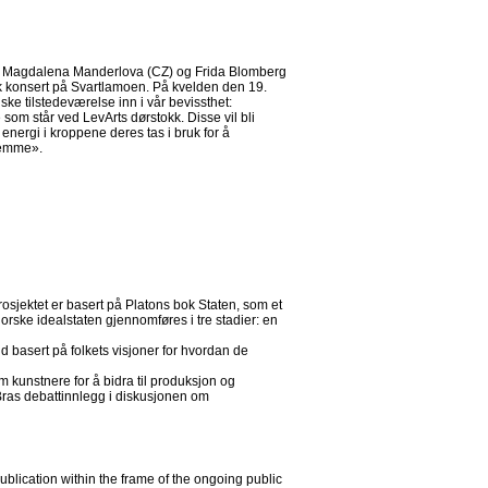
av Magdalena Manderlova (CZ) og Frida Blomberg
k konsert på Svartlamoen. På kvelden den 19.
ske tilstedeværelse inn i vår bevissthet:
som står ved LevArts dørstokk. Disse vil bli
energi i kroppene deres tas i bruk for å
temme».
Prosjektet er basert på Platons bok Staten, som et
rske idealstaten gjennomføres i tre stadier: en
d basert på folkets visjoner for hvordan de
om kunstnere for å bidra til produksjon og
r Bras debattinnlegg i diskusjonen om
blication within the frame of the ongoing public