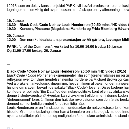
I 2018, som en del av kunstprosjektet PARK., vil LevArt produsere tre publikasj
tegninger som en viktig del av prosessen med å skape en ny allmenning i Lev
19. Januar
18.30 – Black Code/Code Noir av Louis Henderson (20:50 mins / HD video /
19.30 – Konsert, Pinecone (Magdalena Mandorla og Frida Blomberg Håvar
20. Januar
12.00 – Den norske idealstaten, presentasjon av Alt går bra, Levanger bibl
PARK. “…of the Commons”, verksted fra 10.00-16.00 fredag 19. januar
Og 11.00-17.00 lørdag, 20. Januar
—
Black Code / Code Noir av Louis Henderson (20:50 min / HD video / 2015)
Black Code / Code Noir
er en eksperimentell film som forener tidsmessig og ge
refleksjon over to nylige hendelser, nemlig mordene på Michael Brown og Kaj
Ved å bruke en arkeologisk tilnærming, hevder filmen at bakenfor den nåvære
historie om slaveri, bevart i de såkalte “Black Code”- lovene. Disse kodene har 
konfigurerer politiets ”Big Data” og den nekro-politiske kontrollen av afrikans
denne tilstedeværelsen? Hvordan kan vi avskrive trolldommen i denne koden 
“détournement” foreslår filmen den haitiske revolusjonen som den første fore
dermed som et fortidig symbol for et fremtidig håp.
Louis Henderson er en filmskaper som undersøker de nettverksbaserte lenkene
historie. Gjennom forskning søker han å formulere en arkeologisk metode inne
nye materialiteter på Internett og muligheten for en tekno-animistisk motstand