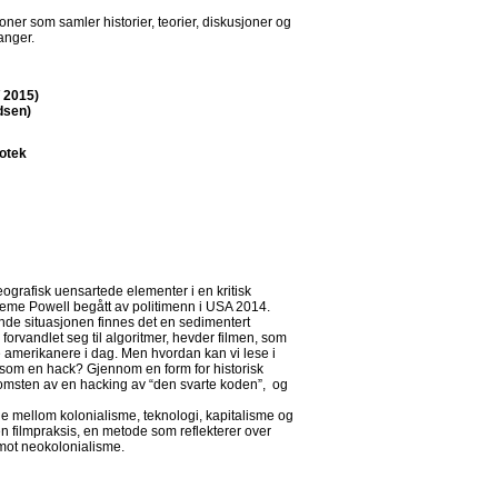
oner som samler historier, teorier, diskusjoner og
anger.
 2015)
dsen)
iotek
ografisk uensartede elementer i en kritisk
ieme Powell begått av politimenn i USA 2014.
nde situasjonen finnes det en sedimentert
forvandlet seg til algoritmer, hevder filmen, som
ke amerikanere i dag. Men hvordan kan vi lese i
som en hack? Gjennom en form for historisk
komsten av en hacking av “den svarte koden”, og
 mellom kolonialisme, teknologi, kapitalisme og
n filmpraksis, en metode som reflekterer over
 mot neokolonialisme.