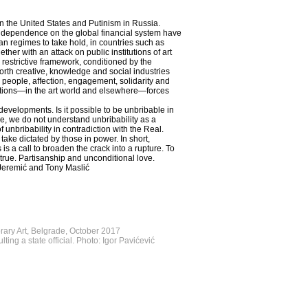
 the United States and Putinism in Russia.
and dependence on the global financial system have
ian regimes to take hold, in countries such as
ther with an attack on public institutions of art
 restrictive framework, conditioned by the
orth creative, knowledge and social industries
people, affection, engagement, solidarity and
zations—in the art world and elsewhere—forces
evelopments. Is it possible to be unbribable in
, we do not understand unbribability as a
 unbribability in contradiction with the Real.
take dictated by those in power. In short,
s is a call to broaden the crack into a rupture. To
rue. Partisanship and unconditional love.
Jeremić and Tony Maslić
orary Art, Belgrade, October 2017
ting a state official. Photo: Igor Pavićević