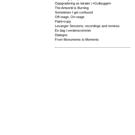
Oppgradering av lokaler i «Gulbygget»
The Artworld is Burning
Sometimes I get confused
Off-stage, On-stage
Paint+copy
Levanger Sessions; recordings and remixes
En dag i verdensrommet
Dialogos
From Monuments to Moments