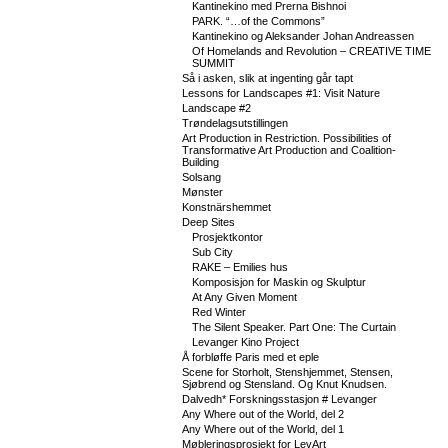
Kantinekino med Prerna Bishnoi
PARK. “…of the Commons”
Kantinekino og Aleksander Johan Andreassen
Of Homelands and Revolution – CREATIVE TIME
SUMMIT
Så i asken, slik at ingenting går tapt
Lessons for Landscapes #1: Visit Nature
Landscape #2
Trøndelagsutstillingen
Art Production in Restriction. Possibilities of
Transformative Art Production and Coalition-
Building
Solsang
Mønster
Konstnärshemmet
Deep Sites
Prosjektkontor
Sub City
RAKE – Emilies hus
Komposisjon for Maskin og Skulptur
At Any Given Moment
Red Winter
The Silent Speaker. Part One: The Curtain
Levanger Kino Project
Å forbløffe Paris med et eple
Scene for Storholt, Stenshjemmet, Stensen,
Sjøbrend og Stensland. Og Knut Knudsen.
Dalvedh* Forskningsstasjon # Levanger
Any Where out of the World, del 2
Any Where out of the World, del 1
Møbleringsprosjekt for LevArt