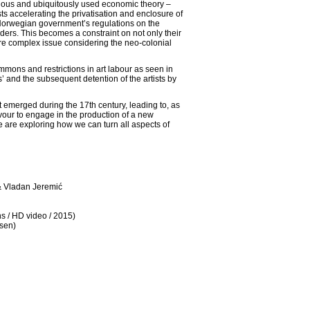
tentious and ubiquitously used economic theory –
sts accelerating the privatisation and enclosure of
 Norwegian government’s regulations on the
ders. This becomes a constraint on not only their
more complex issue considering the neo-colonial
ommons and restrictions in art labour as seen in
s’ and the subsequent detention of the artists by
at emerged during the 17th century, leading to, as
vour to engage in the production of a new
 are exploring how we can turn all aspects of
& Vladan Jeremić
s / HD video / 2015)
sen)