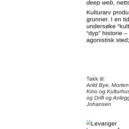
deep web
, net
Kulturarv produ
grunner. I en t
undersøke “kul
“dyp” historie 
agonistisk sted
Takk til:
Arild Bye, Morten
Kino og Kulturh
og Drift og Anl
Johansen