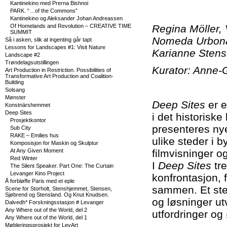
Kantinekino med Prerna Bishnoi
PARK. “…of the Commons”
Kantinekino og Aleksander Johan Andreassen
Of Homelands and Revolution – CREATIVE TIME
Regina Möller,
SUMMIT
Nomeda Urbonas
Så i asken, slik at ingenting går tapt
Lessons for Landscapes #1: Visit Nature
Karianne Sten
Landscape #2
Trøndelagsutstillingen
Kurator: Anne-
Art Production in Restriction. Possibilities of
Transformative Art Production and Coalition-
Building
Solsang
Mønster
Deep Sites
er e
Konstnärshemmet
Deep Sites
i det historiske
Prosjektkontor
presenteres ny
Sub City
RAKE – Emilies hus
ulike steder i 
Komposisjon for Maskin og Skulptur
At Any Given Moment
filmvisninger o
Red Winter
I
Deep Sites
tre
The Silent Speaker. Part One: The Curtain
Levanger Kino Project
konfrontasjon, f
Å forbløffe Paris med et eple
sammen. Et
st
Scene for Storholt, Stenshjemmet, Stensen,
Sjøbrend og Stensland. Og Knut Knudsen.
og løsninger utv
Dalvedh* Forskningsstasjon # Levanger
Any Where out of the World, del 2
utfordringer og
Any Where out of the World, del 1
Møbleringsprosjekt for LevArt