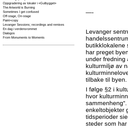
Oppgradering av lokaler i «Gulbygget»
The Artworld is Burning
—-
Sometimes I get confused
Off-stage, On-stage
Paint+copy
Levanger Sessions; recordings and remixes
En dag i verdensrommet
Levanger sentru
Dialogos
handelssentrum
From Monuments to Moments
butikklokalene 
har preget bye
under fredning a
kulturmiljø av 
kulturminnelove
tilbake til byen.
I følge §2 i kul
hvor kulturminn
sammenheng”. K
enkeltobjekter g
tidsperioder si
steder som har