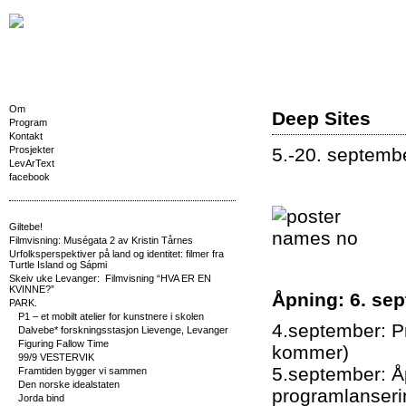
Om
Deep Sites
Program
Kontakt
Prosjekter
5.-20. septemb
LevArText
facebook
Giltebe!
Filmvisning: Muségata 2 av Kristin Tårnes
Urfolksperspektiver på land og identitet: filmer fra
Turtle Island og Sápmi
Skeiv uke Levanger: Filmvisning “HVA ER EN
KVINNE?”
Åpning: 6. sep
PARK.
P1 – et mobilt atelier for kunstnere i skolen
4.september: P
Dalvebe* forskningsstasjon Lievenge, Levanger
Figuring Fallow Time
kommer)
99/9 VESTERVIK
5.september: Å
Framtiden bygger vi sammen
Den norske idealstaten
programlanseri
Jorda bind